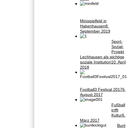
Minispielfeld in
Habenhausen
8.
September 2019
Sport-
Sozial-
Projekt
Lechhausen als wichtige
soziale Institution
10. April
2018
Football3 Festival 2017
6.
August 2017
Fußball
trifft
Kultur
6.
März 2017
Bunt