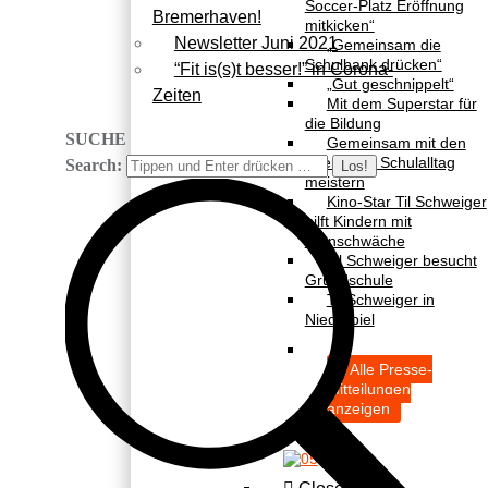
Soccer-Platz Eröffnung
Bremerhaven!
mitkicken“
Newsletter Juni 2021
„Gemeinsam die
Schulbank drücken“
“Fit is(s)t besser!” in Corona-
„Gut geschnippelt“
Zeiten
Mit dem Superstar für
die Bildung
SUCHE
Gemeinsam mit den
Eltern den Schulalltag
Search:
meistern
Kino-Star Til Schweiger
hilft Kindern mit
Lernschwäche
Til Schweiger besucht
Grundschule
Til Schweiger in
Niederbiel
Alle Presse-
Mitteilungen
anzeigen