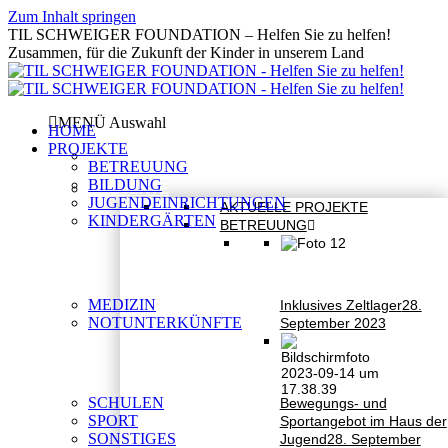
Zum Inhalt springen
TIL SCHWEIGER FOUNDATION – Helfen Sie zu helfen!
Zusammen, für die Zukunft der Kinder in unserem Land
MENÜ Auswahl
HOME
PROJEKTE
HOME
BETREUUNG
BILDUNG
PROJEKTE
JUGENDEINRICHTUNGEN
AKTUELLE PROJEKTE
KINDERGÄRTEN
BETREUUNG
MEDIZIN
Inklusives Zeltlager
28.
NOTUNTERKÜNFTE
September 2023
SCHULEN
Bewegungs- und
SPORT
Sportangebot im Haus der
SONSTIGES
Jugend
28. September