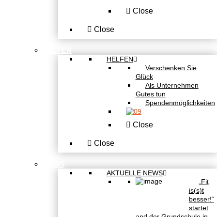
Close
Close
HELFEN
HELFEN
Verschenken Sie
Glück
Als Unternehmen
Gutes tun
Spendenmöglichkeiten
Close
Close
NEWS
AKTUELLE NEWS
„Fit
is(s)t
besser!“
startet
and der Grundschule in