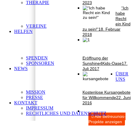
THERAPIE
2023
“Ich
habe
Recht
ein Kind
VEREINE
zu sein!“
18. Februar
HELFEN
2018
SPENDEN
Eröffnung der
SPONSOREN
Sunshine4Kids-Oase
17.
NEWS
Juli 2017
ÜBER
UNS
MISSION
Kostenlose Kursangebote
PRESSE
für Willkommende
22. Juni
KONTAKT
2016
IMPRESSUM
RECHTLICHES UND DATENSCHUTZ
Alle Betreuungs-
Projekte anzeigen