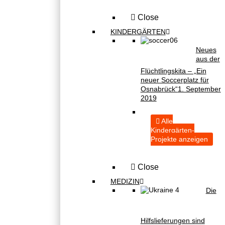
Close
KINDERGÄRTEN
Neues
aus der
Flüchtlingskita – „Ein
neuer Soccerplatz für
Osnabrück“
1. September
2019
Alle
Kindergärten-
Projekte anzeigen
Close
MEDIZIN
Die
Hilfslieferungen sind