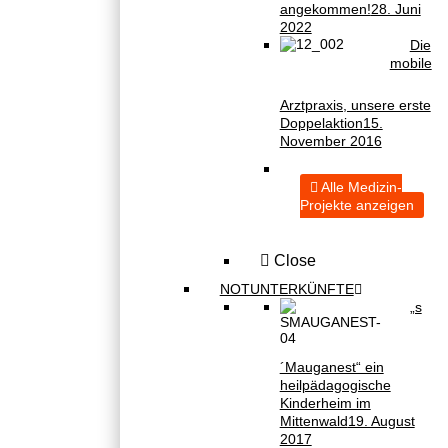
angekommen!
28. Juni
2022
Die
mobile
Arztpraxis, unsere erste
Doppelaktion
15.
November 2016
Alle Medizin-
Projekte anzeigen
Close
NOTUNTERKÜNFTE
„s
´Mauganest“ ein
heilpädagogische
Kinderheim im
Mittenwald
19. August
2017