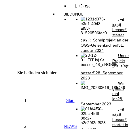
NEWSLETTER
Close
BILDUNG
„Fit
is(s)t
besser!“
startet
JANUAR 2020
das 2. Schulprojekt an der
OGS-Gelsenkirchen!
31.
Januar 2024
Unser
Projekt
„Fit is(s)t
Sie befinden sich hier:
besser!“
28. September
2023
Wir
gehen
mal
los
28.
Start
September 2023
„Fit
is(s)t
besser!“
startet in
NEWS