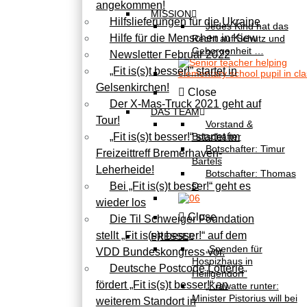
angekommen!
MISSION
Hilfslieferungen für die Ukraine
Jedes Kind hat das
Hilfe für die Menschen in Kiew
Recht auf Schutz und
Geborgenheit …
Newsletter Februar 2022
„Fit is(s)t besser!” startet in
Gelsenkirchen!
Close
Der X-Mas-Truck 2021 geht auf
DAS TEAM
Tour!
Vorstand &
Botschafter
„Fit is(s)t besser!“ startet im
Botschafter: Timur
Freizeittreff Bremerhaven-
Bartels
Leherheide!
Botschafter: Thomas
D
Bei „Fit is(s)t besser!“ geht es
wieder los
Close
Die Til Schweiger Foundation
stellt „Fit is(s)t besser!“ auf dem
PRESSE
„Spenden für
VDD Bundeskongress vor.
Hospizhaus in
Deutsche Postcode Lotterie
Heiligendorf“
fördert „Fit is(s)t besser!“ an
„Krawatte runter:
Minister Pistorius will bei
weiterem Standort in