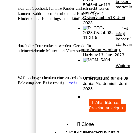
besser!”
startet in
sich ein Geschenk für ihre Kinder einfach nicht leisten
der AWO
können. Zahlreichen Familien und Einrichtungen (u.a.
Gelsenkirchen
13. Juni
Kinderheime, Flüchtlings- unterkünfte, Tafeln) konnten
2023
“Fit
is(s)t
besser!”
startet in
durch die Tour entlastet werden. Gerade für
der Arche Hamburg-
alleinerziehende Mütter und Väter stellt der Kauf von
Harburg
13. Juni 2023
Weitere
Weihnachtsgeschenken eine zusätzliche große finanzielle
Unterstützung für die Ja!
Belastung dar. Es ist traurig…
mehr
Junior Akademie
8. Juni
2023
Alle Bildungs-
Projekte anzeigen
Close
JUGENDEINRICHTUNGEN