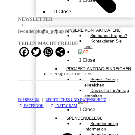
Close
Close
NEWSLETTER
KONTAKT
UNSERE KONTAKTDATEN
[wonderplugin_popup id=1]
Sie haben Fragen?
Kontaktieren Sie
TEILEN MACHT FREUDE
uns!
Facebook
Twitter
WhatsApp
Teilen
Close
PROJEKT-ANTRAG EINREICHEN
HELFEN SIE UNS ZU HELFEN!
Projekt-Antrag
einreichen
Das sollte Ihr Antrag
enthalten
IMPRESSUM
|
RECHTLICHES UND DATENSCHUTZ
|
FACEBOOK
|
INSTAGRAM
Close
SPENDENBELEG
Spendenbeleg
Information
Spendenbeleg