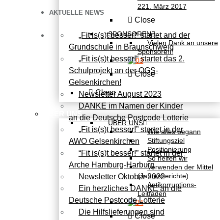
2
21. März 2017
AKTUELLE NEWS
Close
SPONSOREN
„Fit is(s)t besser!“ startet and der
Vielen Dank an unsere
Grundschule in Braunschweig
Sponsoren!
„Fit is(s)t besser!“ startet das 2.
Schulprojekt an der OGS-
Close
Gelsenkirchen!
Close
Newsletter August 2023
DANKE im Namen der Kinder
ÜBER UNS
an die Deutsche Postcode Lotterie
ÜBER UNS
„Fit is(s)t besser!” startet in der
Wie alles begann
Stiftungsziel
AWO Gelsenkirchen
Positionierung
“Fit is(s)t besser!” startet in der
So helfen wir
Arche Hamburg-Harburg
Verwenden der Mittel
(Jahresberichte)
Newsletter Oktober 2022
Antikorruptions-
Ein herzliches DANKE an die
Leitfaden
Deutsche Postcode Lotterie
Die Hilfslieferungen sind
Close