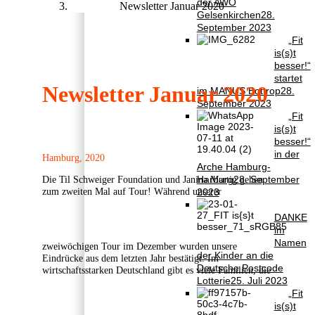
der AWO
Newsletter Januar 2020
Gelsenkirchen
28.
September 2023
„Fit
is(s)t
besser!“
startet
Newsletter Januar 2020
im MANUS Bottrop
28.
September 2023
„Fit
is(s)t
besser!“
in der
Hamburg, 2020
Arche Hamburg-
Harburg
28. September
Die Til Schweiger Foundation und Janina Martig gehen
zum zweiten Mal auf Tour! Während unserer
2023
DANKE
im
Namen
zweiwöchigen Tour im Dezember wurden unsere
der Kinder an die
Eindrücke aus dem letzten Jahr bestätigt. Im
Deutsche Postcode
wirtschaftsstarken Deutschland gibt es viele Familien, die
Lotterie
25. Juli 2023
„Fit
is(s)t