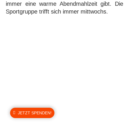
immer eine warme Abendmahlzeit gibt. Die
Sportgruppe trifft sich immer mittwochs.
Information für Sie:
Sollte Ihnen die Bildung unserer Kinder
und Jugendlichen auch am Herzen liegen,
dann spenden Sie doch bitte für unser
nächstes Bildungs-Projekt.
JETZT SPENDEN!