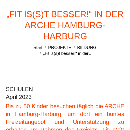
„FIT IS(S)T BESSER!“ IN DER
ARCHE HAMBURG-
Sie befinden sich hier:
HARBURG
Start
PROJEKTE
BILDUNG
„Fit is(s)t besser!“ in der…
SCHULEN
April 2023
Bis zu 50 Kinder besuchen täglich die ARCHE
in Hamburg-Harburg, um dort ein buntes
Freizeitangebot und Unterstützung zu
erhalten. Im Rahmen des Projekts „Fit is(s)t