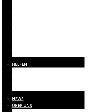
NOTUNTERKÜNFTE
SCHULEN
SPORT
SONSTIGES
THERAPIE
VEREINE
HELFEN
SPENDEN
SPONSOREN
NEWS
ÜBER UNS