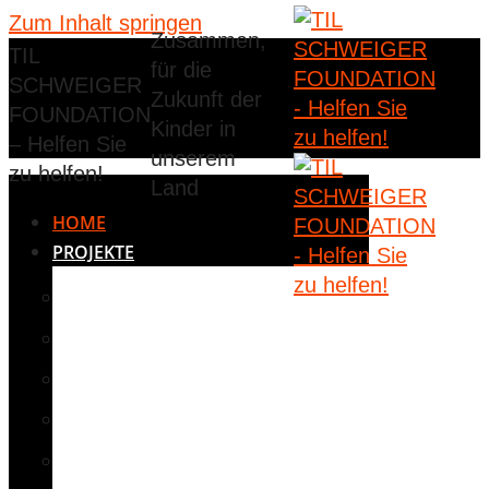
Zum Inhalt springen
Zusammen,
TIL
für die
SCHWEIGER
Zukunft der
FOUNDATION
Kinder in
– Helfen Sie
unserem
zu helfen!
Land
HOME
PROJEKTE
BETREUUNG
BILDUNG
JUGENDEINRICHTUNGEN
KINDERGÄRTEN
MEDIZIN