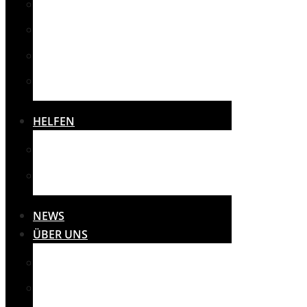
SPORT
SONSTIGES
THERAPIE
VEREINE
HELFEN
SPENDEN
SPONSOREN
NEWS
ÜBER UNS
MISSION
PRESSE