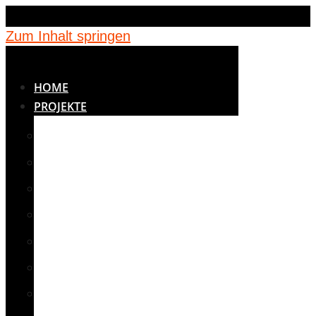
Zum Inhalt springen
HOME
PROJEKTE
BETREUUNG
BILDUNG
JUGENDEINRICHTUNGEN
KINDERGÄRTEN
MEDIZIN
NOTUNTERKÜNFTE
SCHULEN