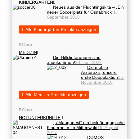
KINDERGÄRTEN
Neues aus der Flüchtlingskita – „Ein
neuer Soccerplatz für Osnabrück“
1.
September 2019
Alle Kindergärten-Projekte anzeigen
Close
MEDIZIN
Die Hilfslieferungen sind
angekommen!
28. Juni 2022
Die mobile
Arztpraxis, unsere
erste Doppelaktion
15.
November 2016
Alle Medizin-Projekte anzeigen
Close
NOTUNTERKÜNFTE
„s´Mauganest“ ein heilpädagogische
Kinderheim im Mittenwald
19. August
2017
DOMOS –