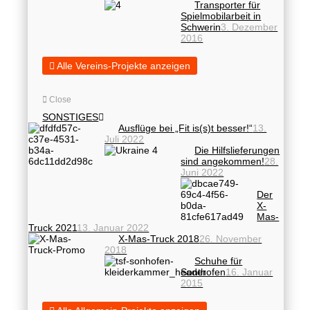
Transporter für
Spielmobilarbeit in
Schwerin
3. Dezember
2016
Alle Vereins-Projekte anzeigen
Close
SONSTIGES
Ausflüge bei „Fit is(s)t besser!“
13.
Juli 2022
Die Hilfslieferungen
sind angekommen!
28.
Juni 2022
Der
X-
Mas-
Truck 2021
13. Januar 2022
X-Mas-Truck 2018
26. November
2018
Schuhe für
Sonthofen
16. Januar
2015