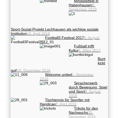
Minispielfeld in
Habenhausen
8.
September 2019
Sport-Sozial-Projekt Lechhausen als wichtige soziale
Institution
10. April 2018
Football3 Festival 2017
6. August
2017
Fußball trifft
Kultur
6. März 2017
Bunt
kickt
gut!
18. Dezember 2016
Welcome united
1. November
2016
Spracherwerb
durch Bewegung, Spiel
und Sport
8. August
2016
Tischtennis für Sportler mit
Handicap
8. April 2016
Trikots für den
Nachwuchs
30.
Dezember 2015