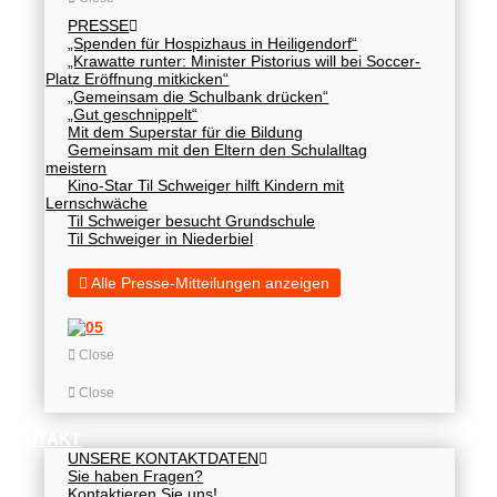
PRESSE
„Spenden für Hospizhaus in Heiligendorf“
„Krawatte runter: Minister Pistorius will bei Soccer-
Platz Eröffnung mitkicken“
„Gemeinsam die Schulbank drücken“
„Gut geschnippelt“
Mit dem Superstar für die Bildung
Gemeinsam mit den Eltern den Schulalltag
meistern
Kino-Star Til Schweiger hilft Kindern mit
Lernschwäche
Til Schweiger besucht Grundschule
Til Schweiger in Niederbiel
Alle Presse-Mitteilungen anzeigen
Close
Close
KONTAKT
UNSERE KONTAKTDATEN
Sie haben Fragen?
Kontaktieren Sie uns!