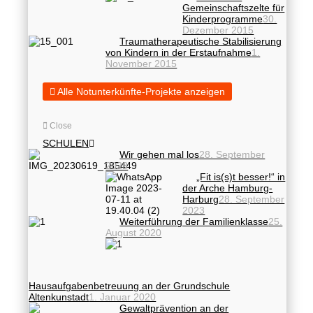
Gemeinschaftszelte für
Kinderprogramme
30.
Dezember 2015
Traumatherapeutische Stabilisierung
von Kindern in der Erstaufnahme
1.
November 2015
Alle Notunterkünfte-Projekte anzeigen
Close
SCHULEN
Wir gehen mal los
28. September
2023
„Fit is(s)t besser!“ in
der Arche Hamburg-
Harburg
28. September
2023
Weiterführung der Familienklasse
25.
August 2020
Hausaufgabenbetreuung an der Grundschule
Altenkunstadt
1. Januar 2020
Gewaltprävention an der