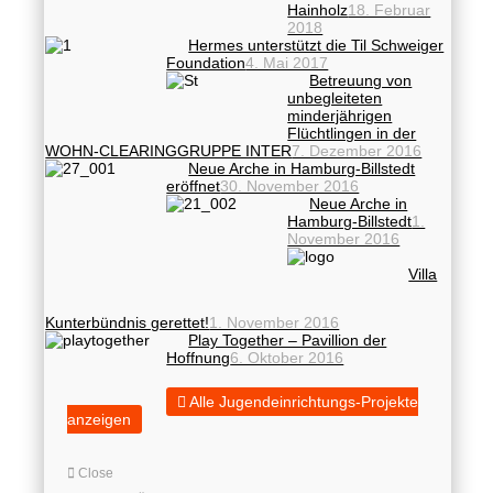
Hainholz
18. Februar
2018
Hermes unterstützt die Til Schweiger
Foundation
4. Mai 2017
Betreuung von
unbegleiteten
minderjährigen
Flüchtlingen in der
WOHN-CLEARINGGRUPPE INTER
7. Dezember 2016
Neue Arche in Hamburg-Billstedt
eröffnet
30. November 2016
Neue Arche in
Hamburg-Billstedt
1.
November 2016
Villa
Kunterbündnis gerettet!
1. November 2016
Play Together – Pavillion der
Hoffnung
6. Oktober 2016
Alle Jugendeinrichtungs-Projekte
anzeigen
Close