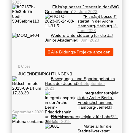
2023
„Fit is(s)t besser!” startet in der AWO
Gelsenkirchen
13. Juni 2023
“Fit is(s)t besser!”
startet in der Arche
Hamburg-Harburg
13.
Juni 2023
Weitere Unterstützung für die Ja!
Junior Akademie
8. Juni 2023
Alle Bildungs-Projekte anzeigen
Close
JUGENDEINRICHTUNGEN
Bewegungs- und Sportangebot im
Haus der Jugend
28. September
2023
Integrationsprojekt
in der Arche Berlin-
Friedrichshain und
Hamburg-Jenfeld
1.
September 2020
Ein Abenteuerspielplatz für Lahr!
22.
Oktober 2018
Material für die
Stadtteilwerkstatt