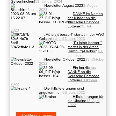
Gelsenkirchen!
31. Januar 2024
Newsletter August 2023
3. August
2023
DANKE im Namen
der Kinder an die
Deutsche Postcode
Lotterie
25. Juli
2023
„Fit is(s)t besser!” startet in der AWO
Gelsenkirchen
13. Juni 2023
“Fit is(s)t besser!”
startet in der Arche
Hamburg-Harburg
13.
Juni 2023
Newsletter Oktober 2022
13. Oktober
2022
Ein herzliches
DANKE an die
Deutsche Postcode
Lotterie
4. Oktober
2022
Die Hilfslieferungen sind
angekommen!
28. Juni 2022
Hilfslieferungen für
die Ukraine
13. April
2022
Alle News anzeigen