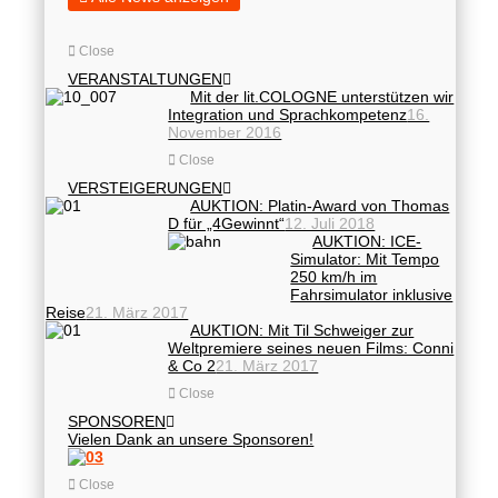
Close
VERANSTALTUNGEN
Mit der lit.COLOGNE unterstützen wir
Integration und Sprachkompetenz
16.
November 2016
Close
VERSTEIGERUNGEN
AUKTION: Platin-Award von Thomas
D für „4Gewinnt“
12. Juli 2018
AUKTION: ICE-
Simulator: Mit Tempo
250 km/h im
Fahrsimulator inklusive
Reise
21. März 2017
AUKTION: Mit Til Schweiger zur
Weltpremiere seines neuen Films: Conni
& Co 2
21. März 2017
Close
SPONSOREN
Vielen Dank an unsere Sponsoren!
Close