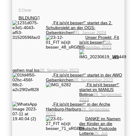
Close
BILDUNG
„Fit is(s)t besser!“ startet das 2.
Schulprojekt an der OGS-
Gelsenkirchen!
31. Januar 2024
Unser Projekt „Fit
is(s)t besser!“
28.
September 2023
Wir
gehen mal los
28. September 2023
„Fit is(s)t besser!“ startet in der AWO
Gelsenkirchen
28. September 2023
„Fit is(s)t besser!“
startet im MANUS
Bottrop
28. September
2023
„Fit is(s)t besser!“ in der Arche
Hamburg-Harburg
28. September
2023
DANKE im Namen
der Kinder an die
Deutsche Postcode
Lotterie
25. Juli