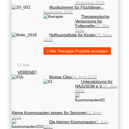
Dezember 2016
Musikzimmer für Flüchtlinge
1.
November 2016
Therapeutische
Versorgung für
Folteropfer
22. Mai
2016
Hoffnungsflotte für Kinder
19. März
2016
Alle Therapie-Projekte anzeigen
Close
VEREINE
Mutige Clips
24. April 2019
Unterstützung für
HAJUSOM e.V.
15. Juni
2018
Kleine Kosmonauten singen für Senioren
22. April
2018
Die kleinen Kosmonauten
9. Juni
2017