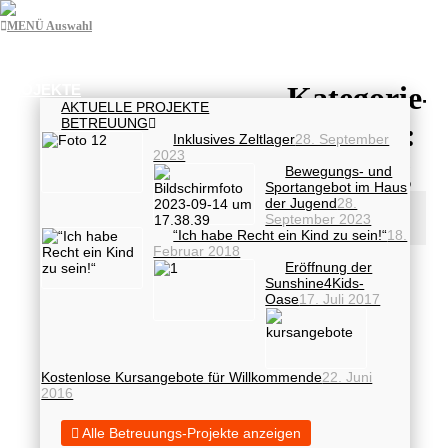
MENÜ Auswahl
HOME
Kategorie-
PROJEKTE
AKTUELLE PROJEKTE
BETREUUNG
Archive:
Inklusives Zeltlager
28. September
2023
Bildung
Bewegungs- und
Sportangebot im Haus
Sie befinden sich hier:
Start
der Jugend
28.
Kategorie
September 2023
“Ich habe Recht ein Kind zu sein!“
"Bildung"
18.
Februar 2018
Eröffnung der
Sunshine4Kids-
Oase
17. Juli 2017
Kostenlose Kursangebote für Willkommende
22. Juni
2016
Alle Betreuungs-Projekte anzeigen