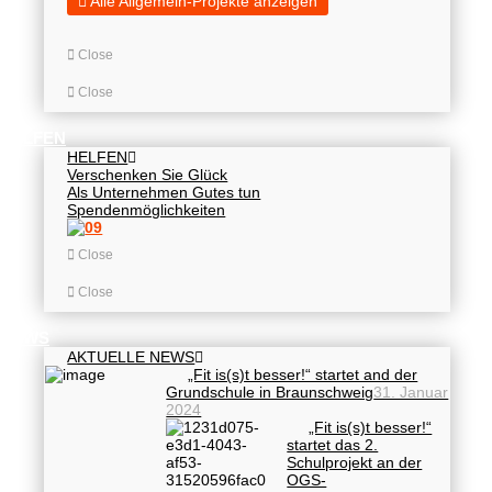
Alle Allgemein-Projekte anzeigen
Close
Close
HELFEN
HELFEN
Verschenken Sie Glück
Als Unternehmen Gutes tun
Spendenmöglichkeiten
Close
Close
NEWS
AKTUELLE NEWS
„Fit is(s)t besser!“ startet and der
Grundschule in Braunschweig
31. Januar
2024
„Fit is(s)t besser!“
startet das 2.
Schulprojekt an der
OGS-