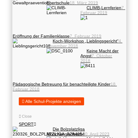
Ebertschule
18. März 2019
CLIMB-Lernferien
7.
Februar 2019
Eröffnung der Familienklasse
7. Februar 2019
Koch-Workshop „Lieblingsgericht“
4.
November 2018
Keine Macht der
Angst
7. Oktober
2018
Pädagogische Betreuung für benachteiligte Kinder
18.
Februar 2018
Alle Schul-Projekte anzeigen
Close
SPORT
Die Bolzplatzliga
Mönchengladbach
20. April 2023