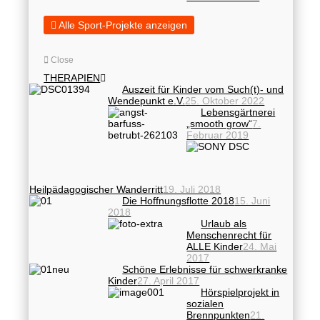
Alle Sport-Projekte anzeigen
Close
THERAPIEN
Auszeit für Kinder vom Such(t)- und
Wendepunkt e.V.
25. Oktober 2022
Lebensgärtnerei
„smooth grow“
7.
Februar 2019
Heilpädagogischer Wanderritt
19. Juli 2018
Die Hoffnungsflotte 2018
15. Juni
2018
Urlaub als
Menschenrecht für
ALLE Kinder
24. Mai
2017
Schöne Erlebnisse für schwerkranke
Kinder
27. April 2017
Hörspielprojekt in
sozialen
Brennpunkten
21.