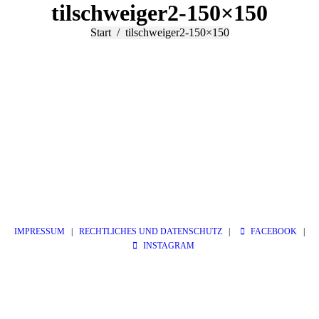
tilschweiger2-150×150
Sie befinden sich hier:
Start
tilschweiger2-150×150
IMPRESSUM
|
RECHTLICHES UND DATENSCHUTZ
|
FACEBOOK
|
INSTAGRAM