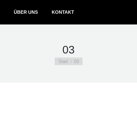
ÜBER UNS
KONTAKT
03
Sie befinden sich hier:
Start
03