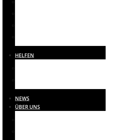
SPORT
SONSTIGES
THERAPIE
VEREINE
HELFEN
SPENDEN
SPONSOREN
NEWS
ÜBER UNS
MISSION
PRESSE