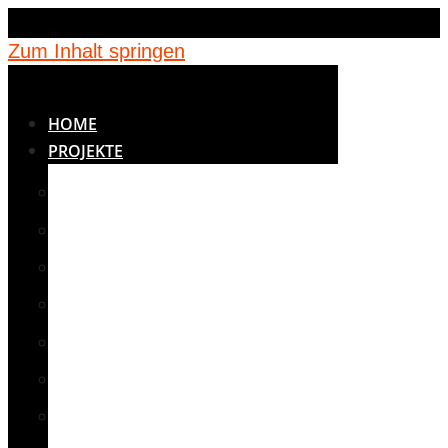
Zum Inhalt springen
HOME
PROJEKTE
BETREUUNG
BILDUNG
JUGENDEINRICHTUNGEN
KINDERGÄRTEN
MEDIZIN
NOTUNTERKÜNFTE
SCHULEN