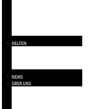
SPORT
SONSTIGES
THERAPIE
VEREINE
HELFEN
SPENDEN
SPONSOREN
NEWS
ÜBER UNS
MISSION
PRESSE