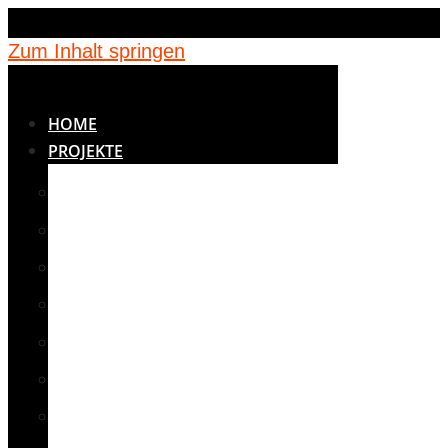
Zum Inhalt springen
HOME
PROJEKTE
BETREUUNG
BILDUNG
JUGENDEINRICHTUNGEN
KINDERGÄRTEN
MEDIZIN
NOTUNTERKÜNFTE
SCHULEN