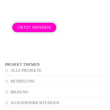
Information für Sie:
Sollte Ihnen die Schulen unserer Kinder und
Jugendlichen auch am Herzen liegen,
dann spenden Sie doch bitte für unser nächstes Schul-
Projekt.
JETZT SPENDEN!
PROJEKT THEMEN
ALLE PROJEKTE
BETREUUNG
BILDUNG
JUGENDEINRICHTUNGEN