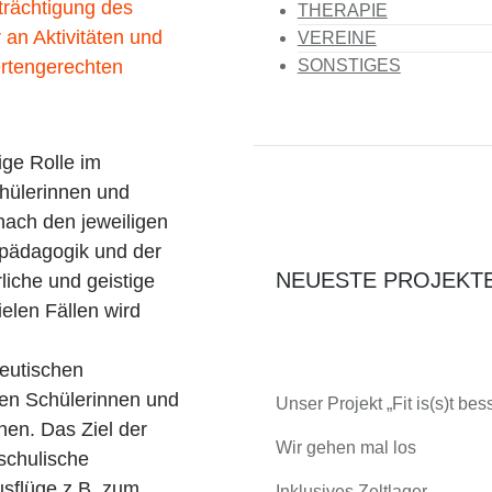
trächtigung des
THERAPIE
n Aktivitäten und
VEREINE
SONSTIGES
ertengerechten
ge Rolle im
chülerinnen und
 nach den jeweiligen
rpädagogik und der
NEUESTE PROJEKT
liche und geistige
elen Fällen wird
peutischen
en Schülerinnen und
Unser Projekt „Fit is(s)t bess
nen. Das Ziel der
Wir gehen mal los
schulische
usflüge z.B. zum
Inklusives Zeltlager