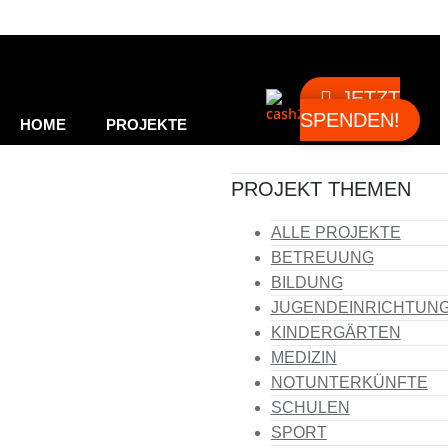
JETZT
SPENDEN!
HOME
PROJEKTE
PROJEKT THEMEN
HELFEN
NEWS
ALLE PROJEKTE
BETREUUNG
BILDUNG
ÜBER UNS
KONTAKT
JUGENDEINRICHTUN
KINDERGÄRTEN
MEDIZIN
NOTUNTERKÜNFTE
SCHULEN
SPORT