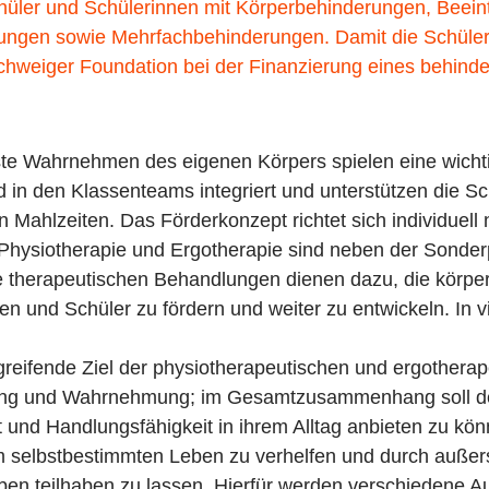
Schüler und Schülerinnen mit Körperbehinderungen, Beein
gen sowie Mehrfachbehinderungen. Damit die Schüler a
Schweiger Foundation bei der Finanzierung eines behind
ste Wahrnehmen des eigenen Körpers spielen eine wichti
nd in den Klassenteams integriert und unterstützen die S
 Mahlzeiten. Das Förderkonzept richtet sich individuell
 Physiotherapie und Ergotherapie sind neben der Sonde
ie therapeutischen Behandlungen dienen dazu, die körper
und Schüler zu fördern und weiter zu entwickeln. In vi
greifende Ziel der physiotherapeutischen und ergothera
ung und Wahrnehmung; im Gesamtzusammenhang soll d
t und Handlungsfähigkeit in ihrem Alltag anbieten zu kön
em selbstbestimmten Leben zu verhelfen und durch außer
 Leben teilhaben zu lassen. Hierfür werden verschiedene A