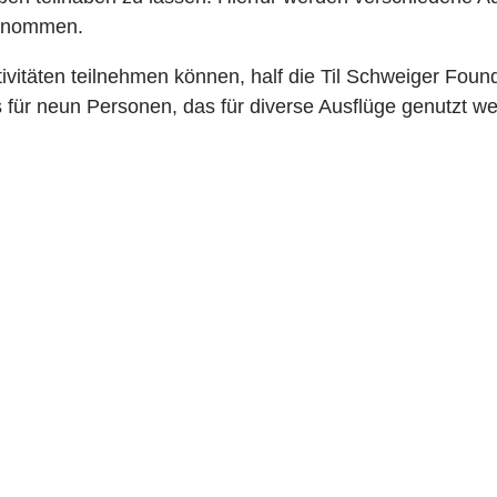
ernommen.
vitäten teilnehmen können, half die Til Schweiger Found
für neun Personen, das für diverse Ausflüge genutzt w
d Jugendlichen auch am Herzen liegen,
stes Schul-Projekt.