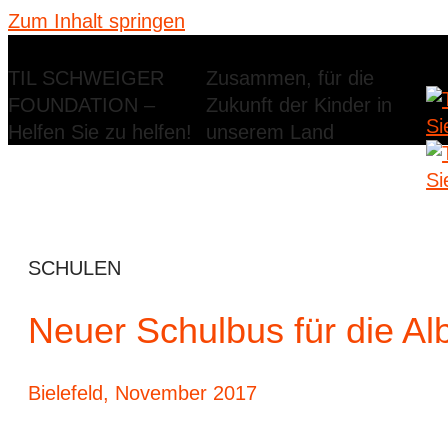
Zum Inhalt springen
TIL SCHWEIGER
Zusammen, für die
FOUNDATION –
Zukunft der Kinder in
Helfen Sie zu helfen!
unserem Land
SCHULEN
Neuer Schulbus für die Al
Bielefeld, November 2017