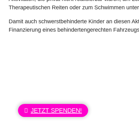
Therapeutischen Reiten oder zum Schwimmen unt
Damit auch schwerstbehinderte Kinder an diesen Akti
Finanzierung eines behindertengerechten Fahrzeugs 
Information für Sie:
Sollte Ihnen die Schulen unserer Kinder un
dann spenden Sie doch bitte für unser näch
JETZT SPENDEN!