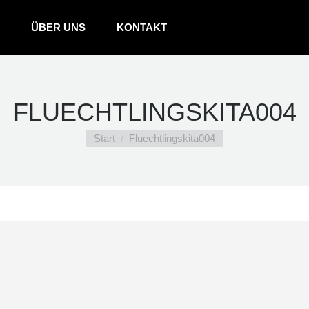
ÜBER UNS
KONTAKT
FLUECHTLINGSKITA004
Sie befinden sich hier:
Start
Fluechtlingskita004