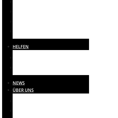
SPORT
SONSTIGES
THERAPIE
VEREINE
HELFEN
SPENDEN
SPONSOREN
NEWS
ÜBER UNS
MISSION
PRESSE