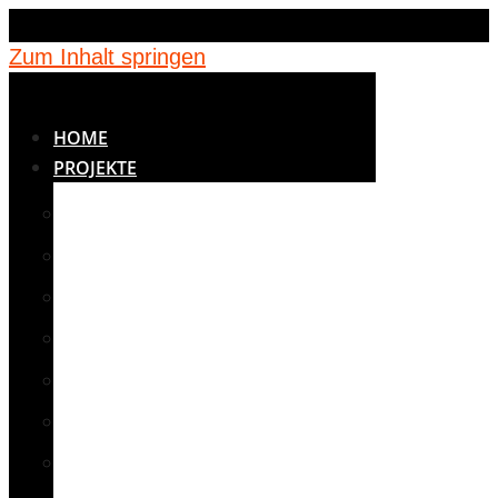
Zum Inhalt springen
HOME
PROJEKTE
BETREUUNG
BILDUNG
JUGENDEINRICHTUNGEN
KINDERGÄRTEN
MEDIZIN
NOTUNTERKÜNFTE
SCHULEN