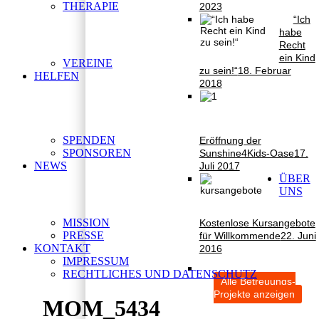
THERAPIE
2023
“Ich
habe
Recht
ein Kind
VEREINE
zu sein!“
18. Februar
HELFEN
2018
SPENDEN
Eröffnung der
SPONSOREN
Sunshine4Kids-Oase
17.
NEWS
Juli 2017
ÜBER
UNS
MISSION
Kostenlose Kursangebote
PRESSE
für Willkommende
22. Juni
KONTAKT
2016
IMPRESSUM
RECHTLICHES UND DATENSCHUTZ
Alle Betreuungs-
Projekte anzeigen
MOM_5434