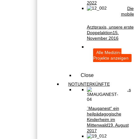
2022
Die
mobile
Arztpraxis, unsere erste
Doppelaktion
15.
November 2016
Alle Medizin-
Projekte anzeigen
Close
NOTUNTERKÜNFTE
„s
´Mauganest“ ein
heilpädagogische
Kinderheim im
Mittenwald
19. August
2017