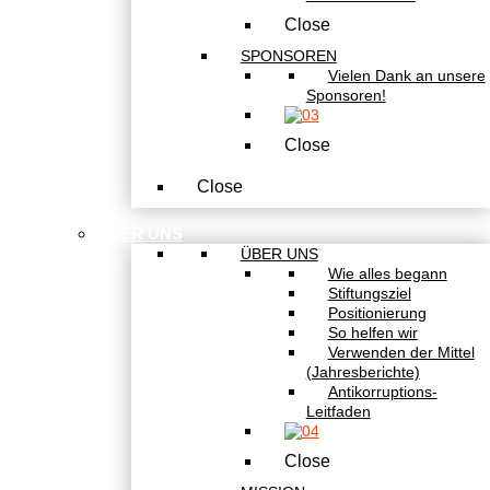
Close
SPONSOREN
Vielen Dank an unsere
Sponsoren!
Close
Close
ÜBER UNS
ÜBER UNS
Wie alles begann
Stiftungsziel
Positionierung
So helfen wir
Verwenden der Mittel
(Jahresberichte)
Antikorruptions-
Leitfaden
Close