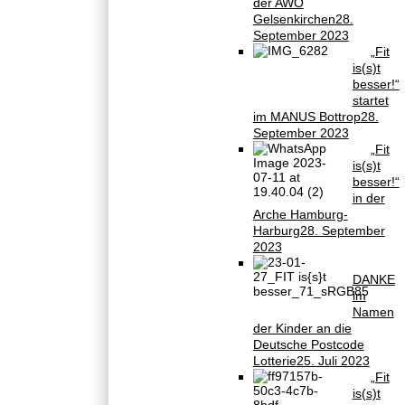
der AWO
Gelsenkirchen
28.
September 2023
„Fit
is(s)t
besser!“
startet
im MANUS Bottrop
28.
September 2023
„Fit
is(s)t
besser!“
in der
Arche Hamburg-
Harburg
28. September
2023
DANKE
im
Namen
der Kinder an die
Deutsche Postcode
Lotterie
25. Juli 2023
„Fit
is(s)t