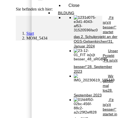
Close
Sie befinden sich hier:
BILDUNG
„Fit
is(s)t
besser!“
startet
Start
das 2. Schulprojekt an der
MOM_5434
OGS-Gelsenkirchen!
31.
Januar 2024
Unser
Projekt
„Fit is(s)t
besser!“
28. September
2023
Wir
gehen
mal
los
28.
September 2023
„Fit
is(s)t
besser!“
startet in