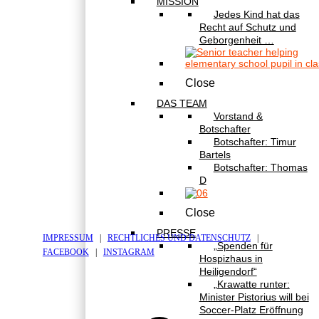
MISSION
Jedes Kind hat das
Recht auf Schutz und
Geborgenheit …
Close
DAS TEAM
Vorstand &
Botschafter
Botschafter: Timur
Bartels
Botschafter: Thomas
D
Close
PRESSE
IMPRESSUM
|
RECHTLICHES UND DATENSCHUTZ
|
„Spenden für
FACEBOOK
|
INSTAGRAM
Hospizhaus in
Heiligendorf“
„Krawatte runter:
Minister Pistorius will bei
Soccer-Platz Eröffnung