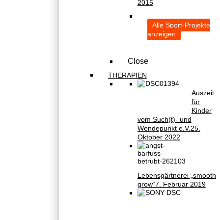
2015
Alle Sport-Projekte
anzeigen
Close
THERAPIEN
Auszeit
für
Kinder
vom Such(t)- und
Wendepunkt e.V.
25.
Oktober 2022
Lebensgärtnerei „smooth
grow“
7. Februar 2019