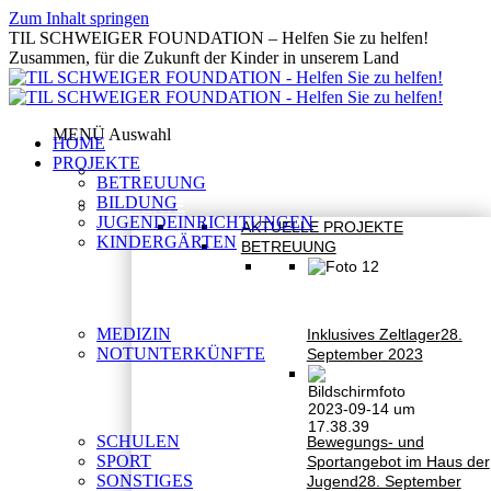
Zum Inhalt springen
TIL SCHWEIGER FOUNDATION – Helfen Sie zu helfen!
Zusammen, für die Zukunft der Kinder in unserem Land
MENÜ Auswahl
HOME
PROJEKTE
HOME
BETREUUNG
BILDUNG
PROJEKTE
JUGENDEINRICHTUNGEN
AKTUELLE PROJEKTE
KINDERGÄRTEN
BETREUUNG
MEDIZIN
Inklusives Zeltlager
28.
NOTUNTERKÜNFTE
September 2023
SCHULEN
Bewegungs- und
SPORT
Sportangebot im Haus der
SONSTIGES
Jugend
28. September