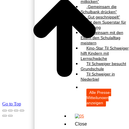
mitkicken“
„Gemeinsam die
Schulbank drücken“
„Gut geschnippelt“
Mit dem Superstar für
die Bildung
Gemeinsam mit den
Eltern den Schulalltag
meistern
Kino-Star Til Schweiger
hilft Kindern mit
Lernschwäche
Til Schweiger besucht
Grundschule
Til Schweiger in
Niederbiel
Alle Presse-
Mitteilungen
anzeigen
Go to Top
Close