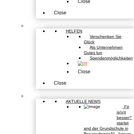
Close
Close
HELFEN
HELFEN
Verschenken Sie
Glück
Als Unternehmen
Gutes tun
Spendenmöglichkeiten
Close
Close
NEWS
AKTUELLE NEWS
„Fit
is(s)t
besser!“
startet
and der Grundschule in
Braunschweig
31. Januar