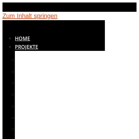
Zum Inhalt springen
HOME
PROJEKTE
BETREUUNG
BILDUNG
JUGENDEINRICHTUNGEN
KINDERGÄRTEN
MEDIZIN
NOTUNTERKÜNFTE
SCHULEN