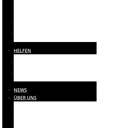
SPORT
SONSTIGES
THERAPIE
VEREINE
HELFEN
SPENDEN
SPONSOREN
NEWS
ÜBER UNS
MISSION
PRESSE