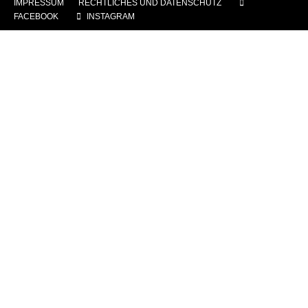
IMPRESSUM
|
RECHTLICHES UND DATENSCHUTZ
|
FACEBOOK
|
INSTAGRAM