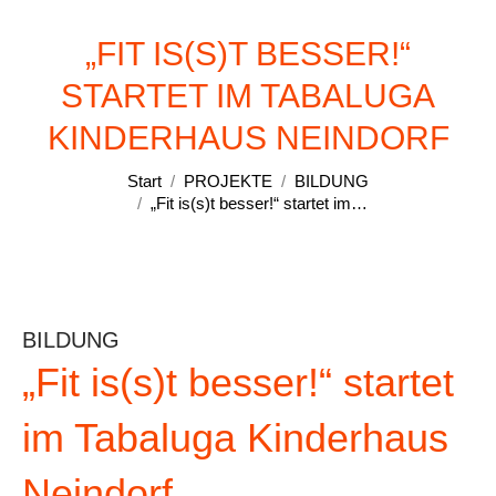
„FIT IS(S)T BESSER!“
STARTET IM TABALUGA
Sie befinden sich hier:
KINDERHAUS NEINDORF
Start
PROJEKTE
BILDUNG
„Fit is(s)t besser!“ startet im…
BILDUNG
„Fit is(s)t besser!“ startet
im Tabaluga Kinderhaus
Neindorf