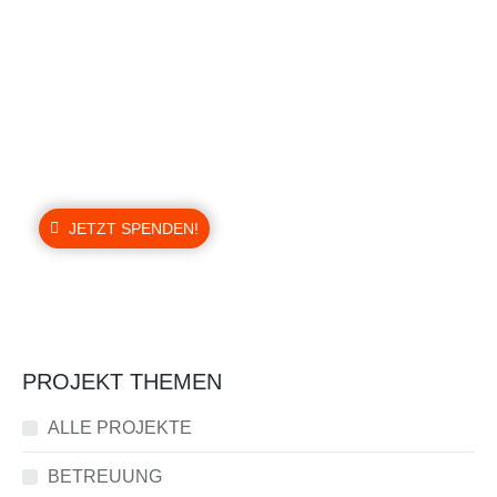
Information für Sie:
Sollte Ihnen die Bildung unserer Kinder
und Jugendlichen auch am Herzen liegen,
dann spenden Sie doch bitte für unser
nächstes Bildungs-Projekt.
JETZT SPENDEN!
PROJEKT THEMEN
ALLE PROJEKTE
BETREUUNG