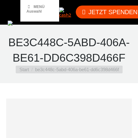
MENÜ
JETZT SPENDEN
Auswahl
BE3C448C-5ABD-406A-
BE61-DD6C398D466F
Sie befinden sich hier:
Start
be3c448c-5abd-406a-be61-dd6c398d466f