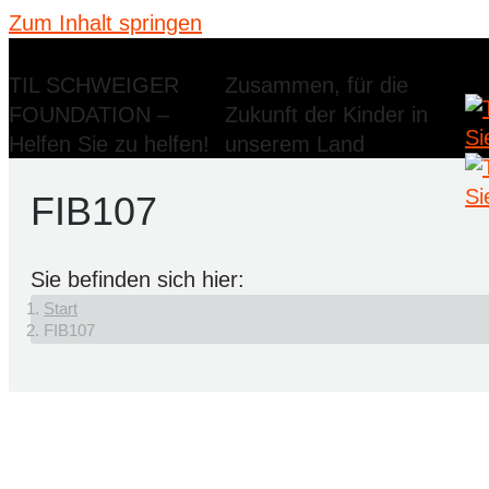
Zum Inhalt springen
TIL SCHWEIGER
Zusammen, für die
FOUNDATION –
Zukunft der Kinder in
Helfen Sie zu helfen!
unserem Land
FIB107
Sie befinden sich hier:
Start
FIB107