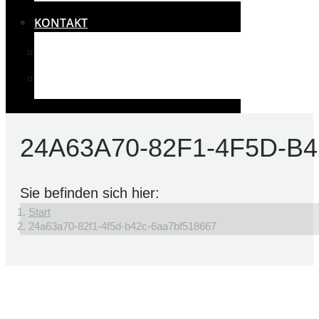
KONTAKT
IMPRESSUM
RECHTLICHES UND DATENSCHUTZ
24A63A70-82F1-4F5D-B
Sie befinden sich hier:
Start
24a63a70-82f1-4f5d-b42c-6aa7bf518667