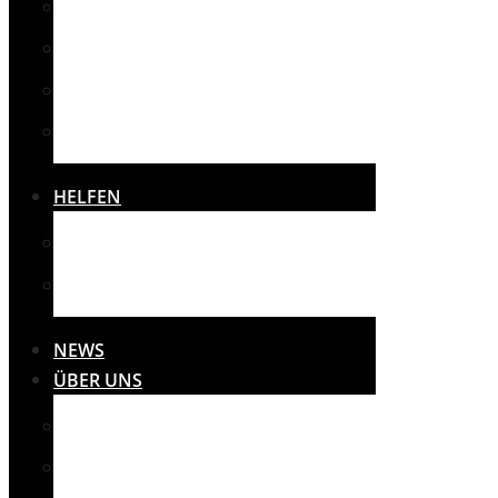
SPORT
SONSTIGES
THERAPIE
VEREINE
HELFEN
SPENDEN
SPONSOREN
NEWS
ÜBER UNS
MISSION
PRESSE