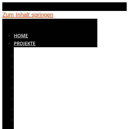
Zum Inhalt springen
HOME
PROJEKTE
BETREUUNG
BILDUNG
JUGENDEINRICHTUNGEN
KINDERGÄRTEN
MEDIZIN
NOTUNTERKÜNFTE
SCHULEN