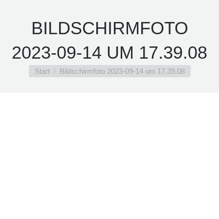
BILDSCHIRMFOTO
2023-09-14 UM 17.39.08
Sie befinden sich hier:
Start
Bildschirmfoto 2023-09-14 um 17.39.08