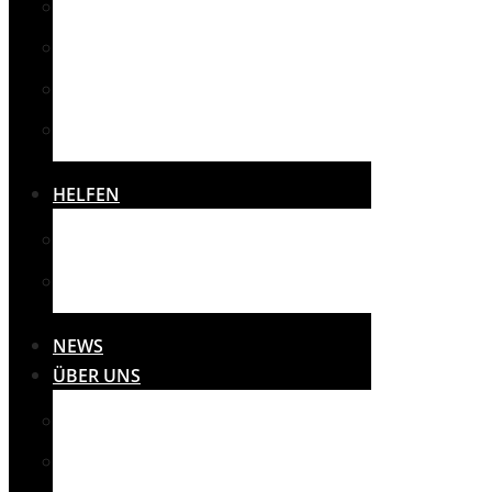
SPORT
SONSTIGES
THERAPIE
VEREINE
HELFEN
SPENDEN
SPONSOREN
NEWS
ÜBER UNS
MISSION
PRESSE