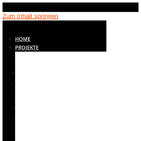
Zum Inhalt springen
HOME
PROJEKTE
BETREUUNG
BILDUNG
JUGENDEINRICHTUNGEN
KINDERGÄRTEN
MEDIZIN
NOTUNTERKÜNFTE
SCHULEN