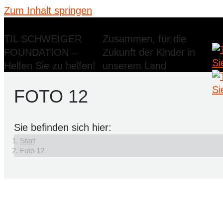
Zum Inhalt springen
TIL SCHWEIGER
Zusammen, für die
FOUNDATION –
Zukunft der Kinder in
Helfen Sie zu helfen!
unserem Land
FOTO 12
Sie befinden sich hier:
Start
Foto 12