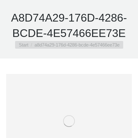
A8D74A29-176D-4286-
BCDE-4E57466EE73E
Sie befinden sich hier:
Start
a8d74a29-176d-4286-bcde-4e57466ee73e