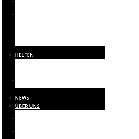
SPORT
SONSTIGES
THERAPIE
VEREINE
HELFEN
SPENDEN
SPONSOREN
NEWS
ÜBER UNS
MISSION
PRESSE