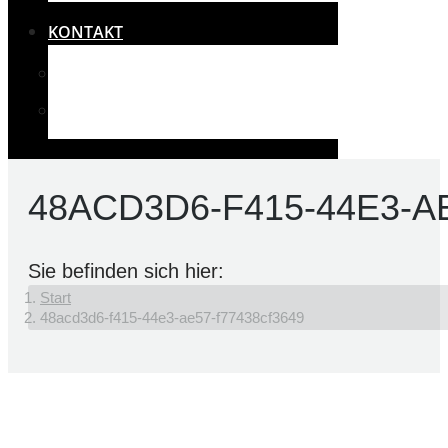
KONTAKT
IMPRESSUM
RECHTLICHES UND DATENSCHUTZ
48ACD3D6-F415-44E3-A
Sie befinden sich hier:
Start
48acd3d6-f415-44e3-ae57-f77438cf3649