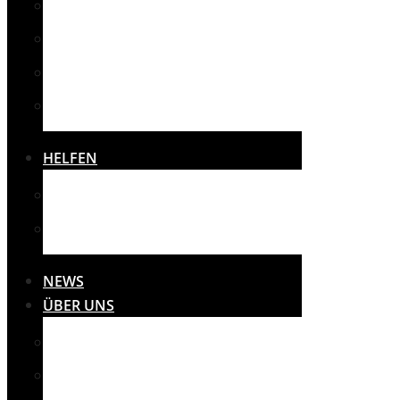
SPORT
SONSTIGES
THERAPIE
VEREINE
HELFEN
SPENDEN
SPONSOREN
NEWS
ÜBER UNS
MISSION
PRESSE