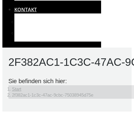
KONTAKT
IMPRESSUM
RECHTLICHES UND DATENSCHUTZ
2F382AC1-1C3C-47AC-9
Sie befinden sich hier:
Start
2f382ac1-1c3c-47ac-9cbc-75038945d75e