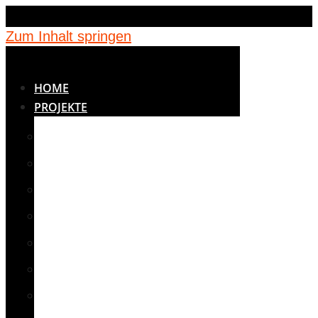
Zum Inhalt springen
HOME
PROJEKTE
BETREUUNG
BILDUNG
JUGENDEINRICHTUNGEN
KINDERGÄRTEN
MEDIZIN
NOTUNTERKÜNFTE
SCHULEN