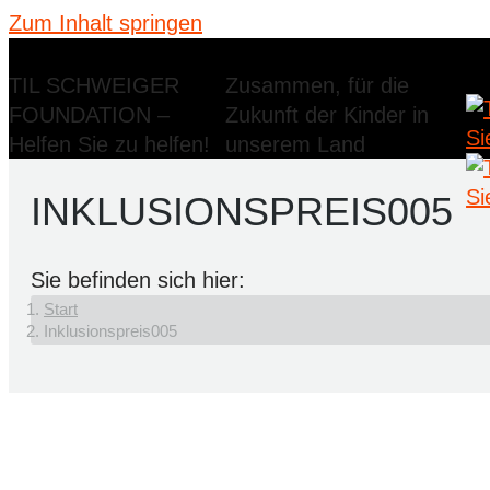
Zum Inhalt springen
TIL SCHWEIGER
Zusammen, für die
FOUNDATION –
Zukunft der Kinder in
Helfen Sie zu helfen!
unserem Land
INKLUSIONSPREIS005
Sie befinden sich hier:
Start
Inklusionspreis005