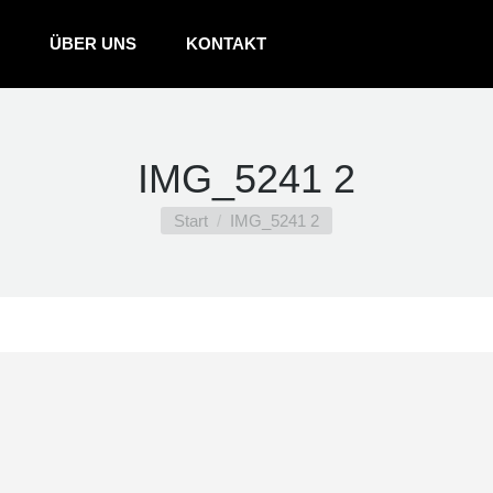
ÜBER UNS
KONTAKT
IMG_5241 2
Sie befinden sich hier:
Start
IMG_5241 2