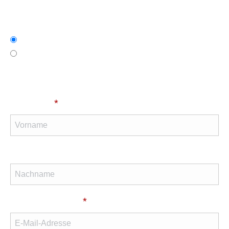
Zahlungsmethode auswählen
Überweisung
PayPal
Persönliche Informationen
Vorname
*
Nachname
E-Mail-Adresse
*